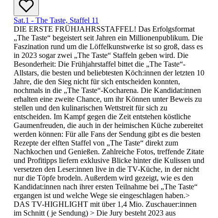
Sat.1 - The Taste, Staffel 11
DIE ERSTE FRÜHJAHRSSTAFFEL! Das Erfolgsformat
„The Taste“ begeistert seit Jahren ein Millionenpublikum. Die
Faszination rund um die Löffelkunstwerke ist so groß, dass es
in 2023 sogar zwei „The Taste“ Staffeln geben wird. Die
Besonderheit: Die Frühjahrstaffel bittet die „The Taste“-
Allstars, die besten und beliebtesten Köch:innen der letzten 10
Jahre, die den Sieg nicht für sich entscheiden konnten,
nochmals in die „The Taste“-Kocharena. Die Kandidat:innen
erhalten eine zweite Chance, um ihr Können unter Beweis zu
stellen und den kulinarischen Wettstreit für sich zu
entscheiden. Im Kampf gegen die Zeit entstehen köstliche
Gaumenfreuden, die auch in der heimischen Küche zubereitet
werden können: Für alle Fans der Sendung gibt es die besten
Rezepte der elften Staffel von „The Taste“ direkt zum
Nachkochen und Genießen. Zahlreiche Fotos, treffende Zitate
und Profitipps liefern exklusive Blicke hinter die Kulissen und
versetzen den Leser:innen live in die TV-Küche, in der nicht
nur die Töpfe brodeln. Außerdem wird gezeigt, wie es den
Kandidat:innen nach ihrer ersten Teilnahme bei „The Taste“
ergangen ist und welche Wege sie eingeschlagen haben.>
DAS TV-HIGHLIGHT mit über 1,4 Mio. Zuschauer:innen
im Schnitt ( je Sendung) > Die Jury besteht 2023 aus