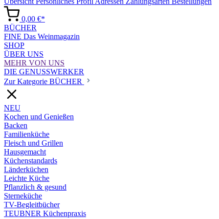
Übersicht
Persönliches Profil
Adressen
Zahlungsarten
Bestellungen
0,00 €*
BÜCHER
FINE Das Weinmagazin
SHOP
ÜBER UNS
MEHR VON UNS
DIE GENUSSWERKER
Zur Kategorie BÜCHER
NEU
Kochen und Genießen
Backen
Familienküche
Fleisch und Grillen
Hausgemacht
Küchenstandards
Länderküchen
Leichte Küche
Pflanzlich & gesund
Sterneküche
TV-Begleitbücher
TEUBNER Küchenpraxis