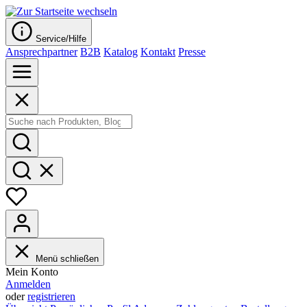
Service/Hilfe
Ansprechpartner
B2B
Katalog
Kontakt
Presse
Menü schließen
Mein Konto
Anmelden
oder
registrieren