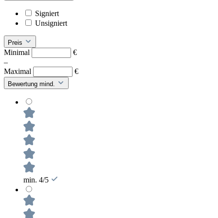
Signiert
Unsigniert
Preis
Minimal
€
–
Maximal
€
Bewertung mind.
min. 4/5