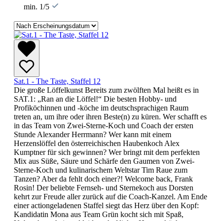
min. 1/5
Sat.1 - The Taste, Staffel 12
Die große Löffelkunst Bereits zum zwölften Mal heißt es in
SAT.1: „Ran an die Löffel!“ Die besten Hobby- und
Profiköchinnen und -köche im deutschsprachigen Raum
treten an, um ihre oder ihren Beste(n) zu küren. Wer schafft es
in das Team von Zwei-Sterne-Koch und Coach der ersten
Stunde Alexander Herrmann? Wer kann mit einem
Herzenslöffel den österreichischen Haubenkoch Alex
Kumptner für sich gewinnen? Wer bringt mit dem perfekten
Mix aus Süße, Säure und Schärfe den Gaumen von Zwei-
Sterne-Koch und kulinarischem Weltstar Tim Raue zum
Tanzen? Aber da fehlt doch einer?! Welcome back, Frank
Rosin! Der beliebte Fernseh- und Sternekoch aus Dorsten
kehrt zur Freude aller zurück auf die Coach-Kanzel. Am Ende
einer actiongeladenen Staffel siegt das Herz über den Kopf:
Kandidatin Mona aus Team Grün kocht sich mit Spaß,