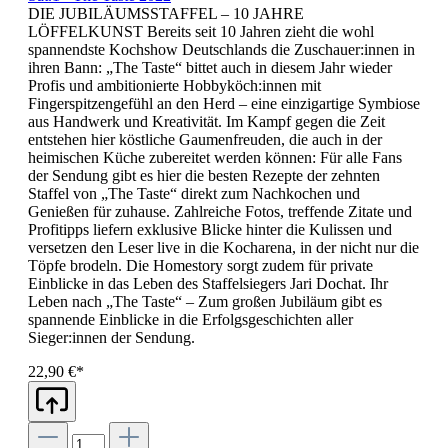
DIE JUBILÄUMSSTAFFEL – 10 JAHRE
LÖFFELKUNST Bereits seit 10 Jahren zieht die wohl
spannendste Kochshow Deutschlands die Zuschauer:innen in
ihren Bann: „The Taste“ bittet auch in diesem Jahr wieder
Profis und ambitionierte Hobbyköch:innen mit
Fingerspitzengefühl an den Herd – eine einzigartige Symbiose
aus Handwerk und Kreativität. Im Kampf gegen die Zeit
entstehen hier köstliche Gaumenfreuden, die auch in der
heimischen Küche zubereitet werden können: Für alle Fans
der Sendung gibt es hier die besten Rezepte der zehnten
Staffel von „The Taste“ direkt zum Nachkochen und
Genießen für zuhause. Zahlreiche Fotos, treffende Zitate und
Profitipps liefern exklusive Blicke hinter die Kulissen und
versetzen den Leser live in die Kocharena, in der nicht nur die
Töpfe brodeln. Die Homestory sorgt zudem für private
Einblicke in das Leben des Staffelsiegers Jari Dochat. Ihr
Leben nach „The Taste“ – Zum großen Jubiläum gibt es
spannende Einblicke in die Erfolgsgeschichten aller
Sieger:innen der Sendung.
22,90 €*