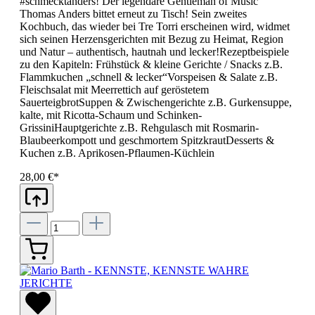
#schmecktanders! Der legendäre Gentleman of Music
Thomas Anders bittet erneut zu Tisch! Sein zweites
Kochbuch, das wieder bei Tre Torri erscheinen wird, widmet
sich seinen Herzensgerichten mit Bezug zu Heimat, Region
und Natur – authentisch, hautnah und lecker!Rezeptbeispiele
zu den Kapiteln: Frühstück & kleine Gerichte / Snacks z.B.
Flammkuchen „schnell & lecker“Vorspeisen & Salate z.B.
Fleischsalat mit Meerrettich auf geröstetem
SauerteigbrotSuppen & Zwischengerichte z.B. Gurkensuppe,
kalte, mit Ricotta-Schaum und Schinken-
GrissiniHauptgerichte z.B. Rehgulasch mit Rosmarin-
Blaubeerkompott und geschmortem SpitzkrautDesserts &
Kuchen z.B. Aprikosen-Pflaumen-Küchlein
28,00 €*