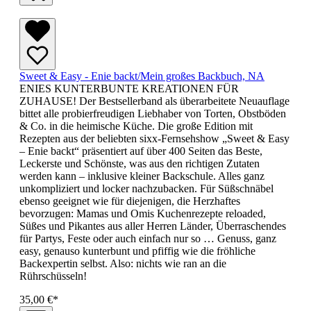
Sweet & Easy - Enie backt/Mein großes Backbuch, NA
ENIES KUNTERBUNTE KREATIONEN FÜR
ZUHAUSE! Der Bestsellerband als überarbeitete Neuauflage
bittet alle probierfreudigen Liebhaber von Torten, Obstböden
& Co. in die heimische Küche. Die große Edition mit
Rezepten aus der beliebten sixx-Fernsehshow „Sweet & Easy
– Enie backt“ präsentiert auf über 400 Seiten das Beste,
Leckerste und Schönste, was aus den richtigen Zutaten
werden kann – inklusive kleiner Backschule. Alles ganz
unkompliziert und locker nachzubacken. Für Süßschnäbel
ebenso geeignet wie für diejenigen, die Herzhaftes
bevorzugen: Mamas und Omis Kuchenrezepte reloaded,
Süßes und Pikantes aus aller Herren Länder, Überraschendes
für Partys, Feste oder auch einfach nur so … Genuss, ganz
easy, genauso kunterbunt und pfiffig wie die fröhliche
Backexpertin selbst. Also: nichts wie ran an die
Rührschüsseln!
35,00 €*